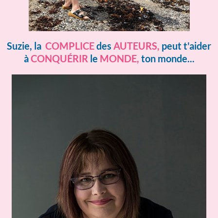
Suzie, la
COMPLICE
des
AUTEURS,
peut t'aider
à
CONQUÉRIR
le
MONDE,
ton monde...