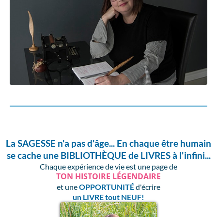
La SAGESSE n'a pas d'âge... En chaque être humain
se cache une BIBLIOTHÈQUE de LIVRES à l'infini...
Chaque expérience de vie est une page de​
TON HISTOIRE LÉGENDAIRE
et une
OPPORTUNITÉ
d'écrire
un LIVRE tout NEUF!