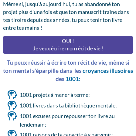
Même si, jusqu’à aujourd’hui, tu as abandonné ton
projet plus d’une fois et que ton manuscrit traîne dans
tes tiroirs depuis des années, tu peux tenir ton livre
entre tes mains !
OUI !
Je veux écrire mon récit de vie !
Tu peux réussir à écrire ton récit de vie, même si
ton mental s'éparpille dans les
croyances illusoires
des
1001:
1001 projets à mener à terme;
1001 livres dans ta bibliothèque mentale;
1001 excuses pour repousser ton livre au
lendemain;
1001 raisons de ta capacité à y parvenir;